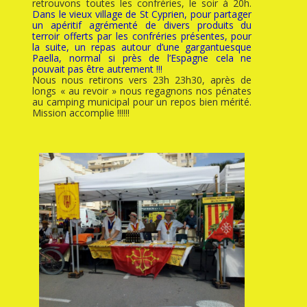
retrouvons toutes les confréries, le soir à 20h.
Dans le vieux village de St Cyprien, pour partager
un apéritif agrémenté de divers produits du
terroir offerts par les confréries présentes, pour
la suite, un repas autour d’une gargantuesque
Paella, normal si près de l’Espagne cela ne
pouvait pas être autrement !!!
Nous nous retirons vers 23h 23h30, après de
longs « au revoir » nous regagnons nos pénates
au camping municipal pour un repos bien mérité.
Mission accomplie !!!!!!