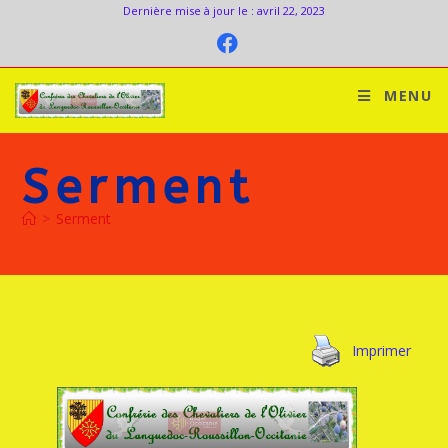
Dernière mise à jour le : avril 22, 2023
MENU
Serment
>
Serment
Imprimer