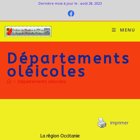
Dernière mise à jour le : août 28, 2023
MENU
Départements
oléicoles
>
Départements oléicoles
Imprimer
La région Occitanie