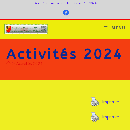
Dernière mise à jour le : février 19, 2024
MENU
Activités 2024
>
Activités 2024
Imprimer
Imprimer