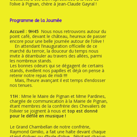
l’olive à Pignan, chère à Jean-Claude Gayral !
Programme de la Journée
Accueil : 9H45
Nous nous retrouvons autour du
point café, devant le château, heureux de passer
encore pour une belle journée autour de l’olive !
En attendant l’inauguration officielle de ce
marché du terroir, la douceur du temps nous
invite à déambuler au travers des allées, parmi
les nombreux stands.
Les bonnes odeurs qui se dégagent de certains
stands, éveillent nos papilles et déjà on pense à
retenir notre repas de midi !!!!
Mais, l’heure avançant il est temps d’endosser
nos tenues.
11H
: Mme le Maire de Pignan et Mme Pardines,
chargée de communication à la Mairie de Pignan,
étant membres de la confrérie des Chevaliers de
l’olivier se joignent à nous et
top est donné
pour le défilé en musique !
Le Grand Chambellan de notre confrérie,
Raymond Gimilio, a fait une halte devant chaque
stand d’olives ou d’huile d’olive, félicitant chacun