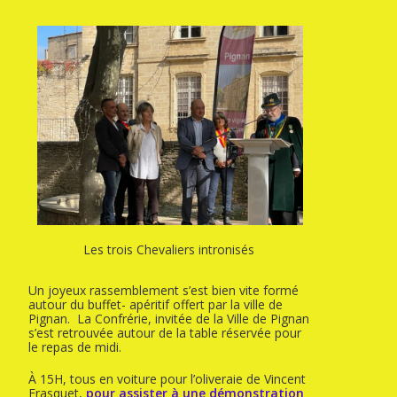
Les trois Chevaliers intronisés
Un joyeux rassemblement s’est bien vite formé
autour du buffet- apéritif offert par la ville de
Pignan. La Confrérie, invitée de la Ville de Pignan
s’est retrouvée autour de la table réservée pour
le repas de midi.
À 15H, tous en voiture pour l’oliveraie de Vincent
Frasquet,
pour assister à une démonstration