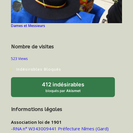
Dames et Messieurs
Nombre de visites
523 Views
Indésirables Bloqués
412 indésirables
bloqués par
Akismet
Informations légales
Association loi de 1901
-RNA n° W343009441 Préfecture Nîmes (Gard)