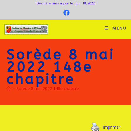
Dernière mise à jour le : juin 18, 2022
MENU
Sorède 8 mai
2022 148e
chapitre
>
Sorède 8 mai 2022 148e chapitre
Imprimer