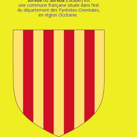
Sorède
ou
Sureda
(catalan) est
une
commune française
située dans l’est
du
département
des
Pyrénées-Orientales
,
en
région
Occitanie
.