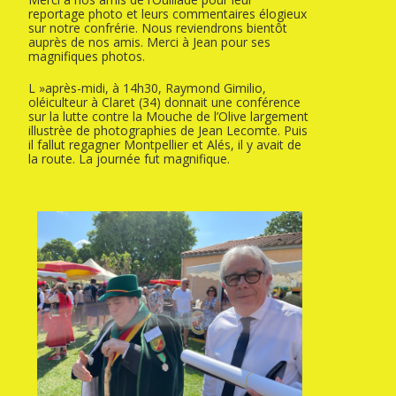
reportage photo et leurs commentaires élogieux
sur notre confrérie. Nous reviendrons bientôt
auprès de nos amis. Merci à Jean pour ses
magnifiques photos.
L »après-midi, à 14h30, Raymond Gimilio,
oléiculteur à Claret (34) donnait une conférence
sur la lutte contre la Mouche de l’Olive largement
illustrèe de photographies de Jean Lecomte. Puis
il fallut regagner Montpellier et Alés, il y avait de
la route. La journée fut magnifique.