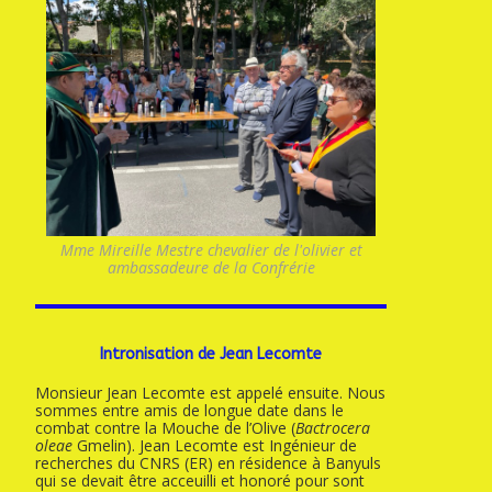
Mme Mireille Mestre chevalier de l'olivier et
ambassadeure de la Confrérie
Intronisation de Jean Lecomte
Monsieur Jean Lecomte est appelé ensuite. Nous
sommes entre amis de longue date dans le
combat contre la Mouche de l’Olive (
Bactrocera
oleae
Gmelin). Jean Lecomte est Ingénieur de
recherches du CNRS (ER) en résidence à Banyuls
qui se devait être acceuilli et honoré pour sont