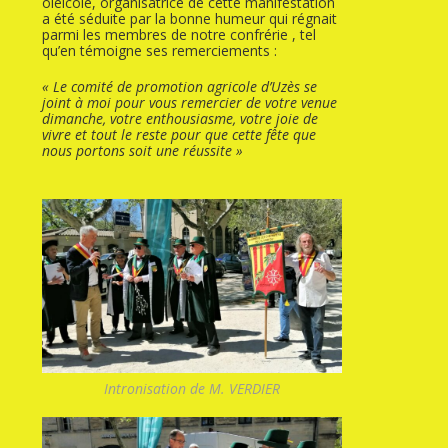
oléicole, organisatrice de cette manifestation
a été séduite par la bonne humeur qui régnait
parmi les membres de notre confrérie , tel
qu’en témoigne ses remerciements :
« Le comité de promotion agricole d’Uzès se
joint à moi pour vous remercier de votre venue
dimanche, votre enthousiasme, votre joie de
vivre et tout le reste pour que cette fête que
nous portons soit une réussite »
Intronisation de M. VERDIER