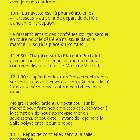
avec joie nos confrères.
10H
:
La navette est là pour véhiculer les
« Paresseux » au point de départ du defilé :
L’ancienne Perception.
Le rassemblement des confréries s’organisent et
en route pour le défilé en musique dans le
marché , jusqu’à la place du Portalet .
11 H 30
: Chapitre sur la Place du Portalet,
avec un moment solennel en mémoire des
confrères disparus, dont le Maire de Villefort.
12 H 30
:
L’apéritif et les rafraîchissements servis
sur les lieux, était bienvenus, mais Au bout de 10
‘, c’était la sècheresse autour des tables, plus
d’eau ! …
Malgré le soleil ardent, un petit tour sur le
marché pour faire nos emplètes et succomber à
la tentation de nous approvisionner en
saucissons, tripoux etc…. avant de rejoindre la
Salle polyvalente, pour le repas.
13 H : Repas de confréries servi à la salle
polyvalente