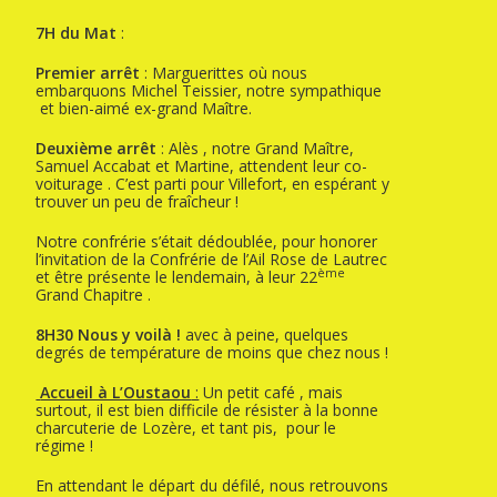
7H du Mat
:
Premier arrêt
: Marguerittes où nous
embarquons Michel Teissier, notre sympathique
et bien-aimé ex-grand Maître.
Deuxième arrêt
: Alès , notre Grand Maître,
Samuel Accabat et Martine, attendent leur co-
voiturage . C’est parti pour Villefort, en espérant y
trouver un peu de fraîcheur !
Notre confrérie s’était dédoublée, pour honorer
l’invitation de la Confrérie de l’Ail Rose de Lautrec
ème
et être présente le lendemain, à leur 22
Grand Chapitre .
8H30 Nous y voilà !
avec à peine, quelques
degrés de température de moins que chez nous !
Accueil à L’Oustaou
:
Un petit café , mais
surtout, il est bien difficile de résister à la bonne
charcuterie de Lozère, et tant pis, pour le
régime !
En attendant le départ du défilé, nous retrouvons