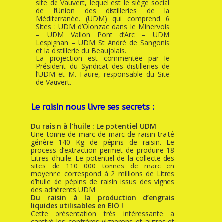
site de Vauvert, lequel est le siège social
de l’Union des distilleries de la
Méditerranée. (UDM) qui comprend 6
Sites : UDM d’Olonzac dans le Minervois
– UDM Vallon Pont d’Arc – UDM
Lespignan – UDM St André de Sangonis
et la distillerie du Beaujolais.
La projection est commentée par le
Président du Syndicat des distilleries de
l’UDM et M. Faure, responsable du Site
de Vauvert.
Le raisin nous livre ses secrets :
Du raisin à l’huile : Le potentiel UDM
Une tonne de marc de marc de raisin traité
génère 140 Kg de pépins de raisin. Le
process d’extraction permet de produire 18
Litres d’huile. Le potentiel de la collecte des
sites de 110 000 tonnes de marc en
moyenne correspond à 2 millions de Litres
d’huile de pépins de raisin issus des vignes
des adhérents UDM
Du raisin à la production d’engrais
liquides utilisables en BIO !
Cette présentation très intéressante a
captivé les confrères vignerons et autres et