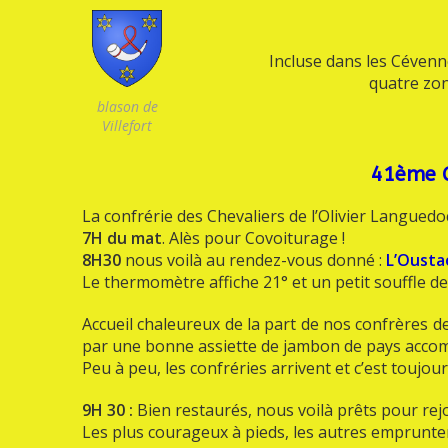
Incluse dans les Céven
quatre zon
blason de
Villefort
41ème G
La confrérie des Chevaliers de l’Olivier Langued
7H du mat
. Alès pour Covoiturage !
8H30
nous voilà au rendez-vous donné :
L’Ousta
Le thermomètre affiche 21° et un petit souffle de 
Accueil chaleureux de la part de nos confrères d
par une bonne assiette de jambon de pays accom
Peu à peu, les confréries arrivent et c’est toujo
9H 30 :
Bien restaurés, nous voilà prêts pour rejoi
Les plus courageux à pieds, les autres emprunten