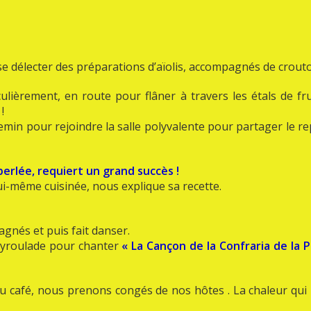
u se délecter des préparations d’aïolis, accompagnés de crout
culièrement, en route pour flâner à travers les étals de fru
!
emin pour rejoindre la salle polyvalente pour partager le re
perlée, requiert un grand succès !
lui-même cuisinée, nous explique sa recette.
agnés et puis fait danser.
Peyroulade pour chanter
« La Cançon de la Confraria de la P
u café, nous prenons congés de nos hôtes . La chaleur qui r