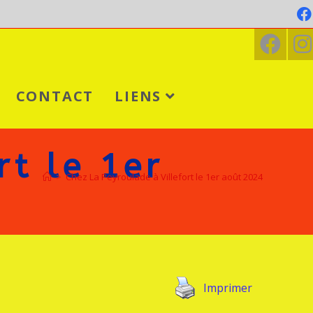
CONTACT
LIENS
rt le 1er
>
Chez La Peyroulade à Villefort le 1er août 2024
Imprimer