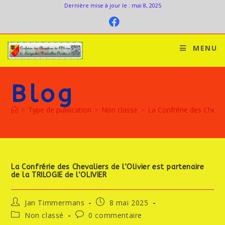
Dernière mise à jour le : mai 8, 2025
MENU
Blog
>
Type de publication
>
Non classé
>
La Confrérie des Chevali
La Confrérie des Chevaliers de l’Olivier est partenaire
de la TRILOGIE de l’OLIVIER
Jan Timmermans
8 mai 2025
Non classé
0 commentaire