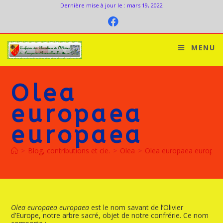
Dernière mise à jour le : mars 19, 2022
MENU
Olea
europaea
europaea
>
Blog, contributions et cie.
>
Olea
>
Olea europaea europae
Olea europaea europaea
est le nom savant de l’Olivier
d’Europe, notre arbre sacré, objet de notre confrérie. Ce nom