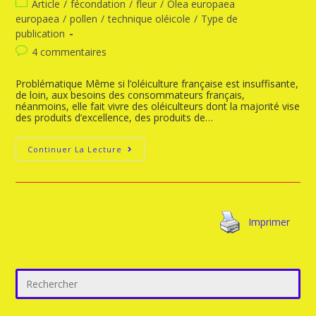
Article
/
fécondation
/
fleur
/
Olea europaea
europaea
/
pollen
/
technique oléicole
/
Type de
publication
4 commentaires
Problématique Même si l’oléiculture française est insuffisante,
de loin, aux besoins des consommateurs français,
néanmoins, elle fait vivre des oléiculteurs dont la majorité vise
des produits d’excellence, des produits de…
Continuer La Lecture
Imprimer