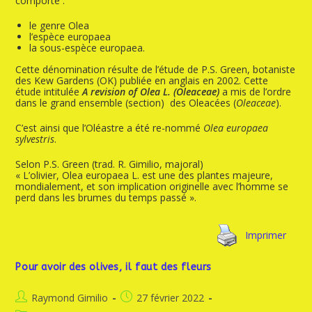
comporte :
le genre Olea
l’espèce europaea
la sous-espèce europaea.
Cette dénomination résulte de l’étude de P.S. Green, botaniste
des Kew Gardens (OK) publiée en anglais en 2002. Cette
étude intitulée
A revision of Olea L. (Oleaceae)
a mis de l’ordre
dans le grand ensemble (section) des Oleacées (
Oleaceae
).
C’est ainsi que l’Oléastre a été re-nommé
Olea europaea
sylvestris
.
Selon P.S. Green (trad. R. Gimilio, majoral)
« L’olivier, Olea europaea L. est une des plantes majeure,
mondialement, et son implication originelle avec l’homme se
perd dans les brumes du temps passé ».
Imprimer
Pour avoir des olives, il faut des fleurs
Raymond Gimilio
27 février 2022