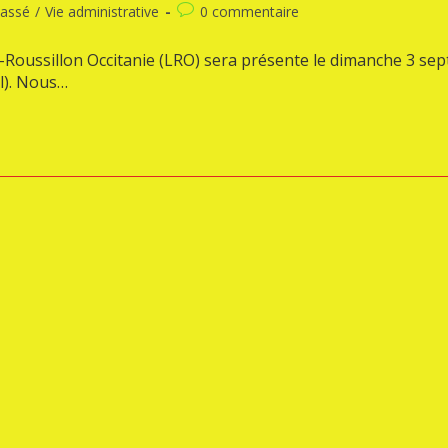
lassé
/
Vie administrative
0 commentaire
c-Roussillon Occitanie (LRO) sera présente le dimanche 3 s
al). Nous…