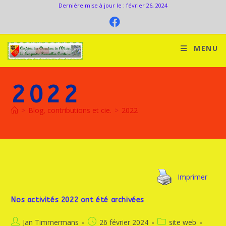
Dernière mise à jour le : février 26, 2024
MENU
2022
>
Blog, contributions et cie.
>
2022
Imprimer
Nos activités 2022 ont été archivées
Jan Timmermans
26 février 2024
site web