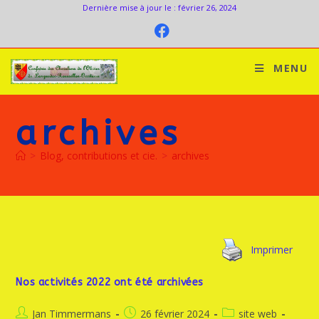
Dernière mise à jour le : février 26, 2024
MENU
archives
>
Blog, contributions et cie.
>
archives
Imprimer
Nos activités 2022 ont été archivées
Jan Timmermans
26 février 2024
site web