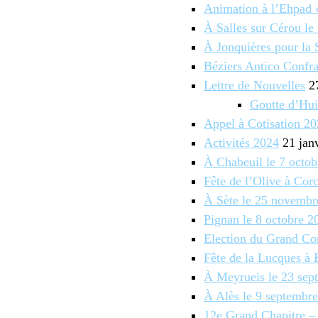
Animation à l’Ehpad «
À Salles sur Cérou le
À Jonquières pour la 
Béziers Antico Confra
Lettre de Nouvelles
27
Goutte d’Hui
Appel à Cotisation 2
Activités 2024
21 jan
À Chabeuil le 7 octo
Fête de l’Olive à Co
À Sète le 25 novembr
Pignan le 8 octobre 2
Election du Grand Co
Fête de la Lucques à 
À Meyrueis le 23 sep
À Alès le 9 septembr
12e Grand Chapitre –