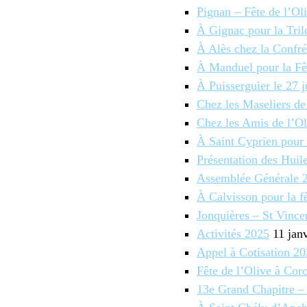
Pignan – Fête de l’Ol
À Gignac pour la Tril
À Alès chez la Confré
À Manduel pour la Fêt
À Puisserguier le 27 j
Chez les Maseliers de 
Chez les Amis de l’Ol
À Saint Cyprien pour 
Présentation des Huil
Assemblée Générale 
À Calvisson pour la fê
Jonquières – St Vince
Activités 2025
11 jan
Appel à Cotisation 2
Fête de l’Olive à Cor
13e Grand Chapitre –