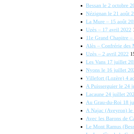
Bessan le 2 octobre 2
Nézignan le 21 août 
La Mure – 15 août 20
Uzès – 17 avril 2022
1
11e Grand Chapitre – 
Alès – Confrérie des
Uzès – 2 avril 2022
15
Les Vans 17 juillet 2
Nyons le 16 juillet 2
Villefort (Lozère) 4 a
A Puisserguier le 24 j
Lacaune 24 juillet 20
Au Grau-du-Roi 18 ju
A Najac (Aveyron) le 
Avec les Barons de Ca
Le Mont Ramus (Bess