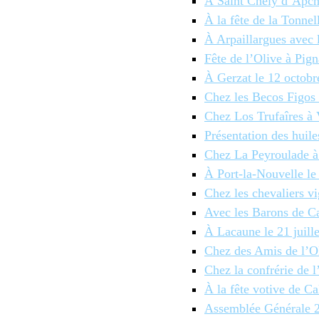
À Saint Chély d’Apch
À la fête de la Tonne
À Arpaillargues avec
Fête de l’Olive à Pig
À Gerzat le 12 octobr
Chez les Becos Figos 
Chez Los Trufaîres à 
Présentation des huile
Chez La Peyroulade à 
À Port-la-Nouvelle le
Chez les chevaliers vi
Avec les Barons de Ca
À Lacaune le 21 juill
Chez des Amis de l’Ol
Chez la confrérie de l
À la fête votive de Ca
Assemblée Générale 