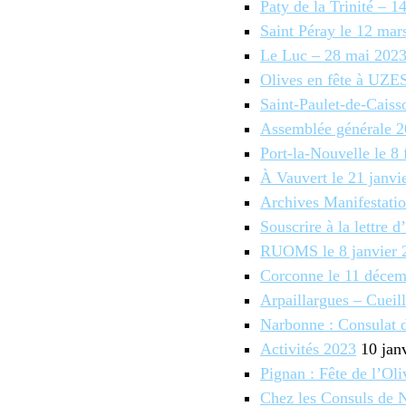
Paty de la Trinité – 
Saint Péray le 12 mar
Le Luc – 28 mai 2023 
Olives en fête à UZE
Saint-Paulet-de-Cais
Assemblée générale 
Port-la-Nouvelle le 8 
À Vauvert le 21 janvi
Archives Manifestati
Souscrire à la lettre 
RUOMS le 8 janvier 
Corconne le 11 déce
Arpaillargues – Cueill
Narbonne : Consulat 
Activités 2023
10 jan
Pignan : Fête de l’Oli
Chez les Consuls de 