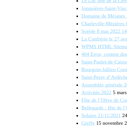
Le Luc fête de la Cer
Jonquières-Saint-Vin
Domaine de Méjanes 
Charleville-Mézières
Sorède 8 mai 2022 14
La Confrérie le 27 av
WPMS HTML Sitem
404 Error, content do
Saint-Paulet-de-Cais
Bourgoin-Jallieu Com
Saint-Peray d’Ardèch
Assemblée générale 
Activités 2022
5 mars
Fête de l’Olive de C
Bellegarde : fête de 
Solaize 21/11/2021
24
Greffe
15 novembre 